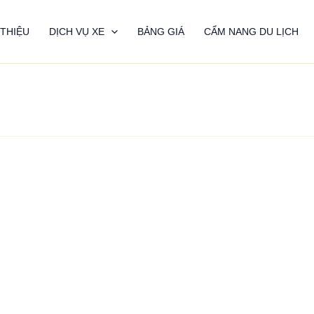
 THIỆU
DỊCH VỤ XE
BẢNG GIÁ
CẨM NANG DU LỊCH
Taxi
Vĩnh
Hy
–