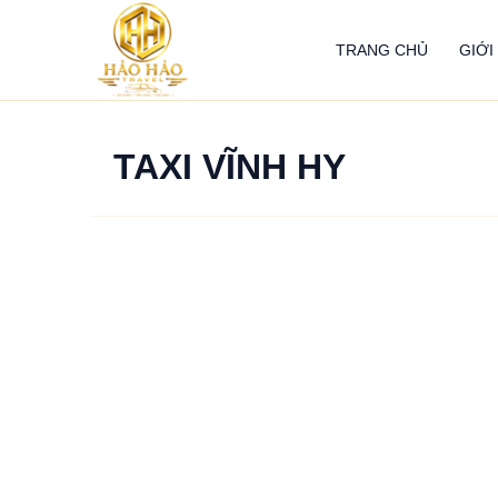
Nhảy
tới
TRANG CHỦ
GIỚI
nội
dung
TAXI VĨNH HY
Xe
Taxi
Vĩnh
Hy