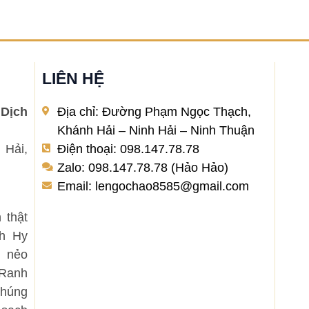
Chi tiết »
LIÊN HỆ
Dịch
Địa chỉ: Đường Phạm Ngọc Thạch,
Khánh Hải – Ninh Hải – Ninh Thuận
 Hải,
Điện thoại: 098.147.78.78
Zalo: 098.147.78.78 (Hảo Hảo)
Email: lengochao8585@gmail.com
 thật
nh Hy
 nẻo
 Ranh
Chúng