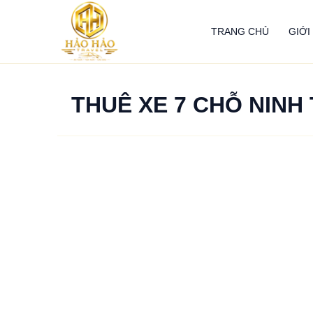
Nhảy
tới
TRANG CHỦ
GIỚI
nội
dung
THUÊ XE 7 CHỖ NINH
Thuê
xe
7
chỗ