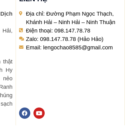
Dịch
Địa chỉ: Đường Phạm Ngọc Thạch,
Khánh Hải – Ninh Hải – Ninh Thuận
 Hải,
Điện thoại: 098.147.78.78
Zalo: 098.147.78.78 (Hảo Hảo)
Email: lengochao8585@gmail.com
 thật
nh Hy
 nẻo
 Ranh
Chúng
 sạch
F
Y
a
o
c
u
e
t
b
u
o
b