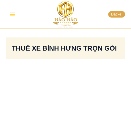
Nhảy
Main
tới
Đặt xe!
nội
Menu
dung
THUÊ XE BÌNH HƯNG TRỌN GÓI
5
điểm
check-
in