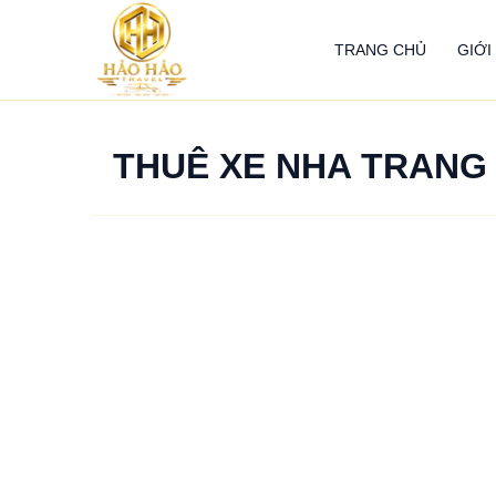
Nhảy
tới
TRANG CHỦ
GIỚI
nội
dung
THUÊ XE NHA TRANG 
Thuê
xe
Nha
Trang