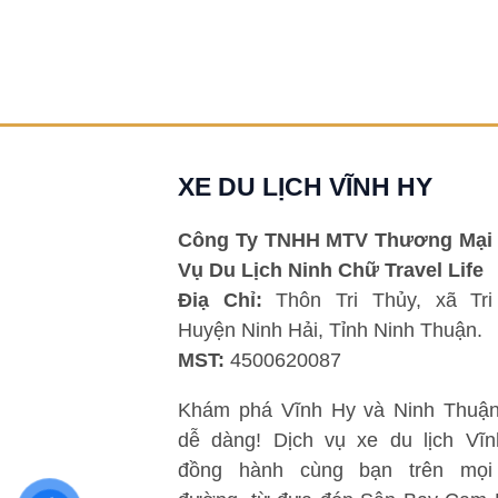
băn khoăn chưa biết chọn phương tiện nào
vừa […]
Chi tiết »
XE DU LỊCH VĨNH HY
Công Ty TNHH MTV Thương Mại 
Vụ Du Lịch Ninh Chữ Travel Life
Điạ Chỉ:
Thôn Tri Thủy, xã Tri
Huyện Ninh Hải, Tỉnh Ninh Thuận.
MST:
4500620087
Khám phá Vĩnh Hy và Ninh Thuận
dễ dàng! Dịch vụ xe du lịch Vĩ
đồng hành cùng bạn trên mọi