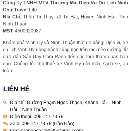
Công Ty TNHH MTV Thương Mại Dịch Vụ Du Lịch Ninh
Chữ Travel Life
Điạ Chỉ:
Thôn Tri Thủy, xã Tri Hải, Huyện Ninh Hải, Tỉnh
Ninh Thuận.
MST:
4500620087
Khám phá Vĩnh Hy và Ninh Thuận thật dễ dàng! Dịch vụ xe
du lịch Vĩnh Hy đồng hành cùng bạn trên mọi nẻo đường, từ
đưa đón Sân Bay Cam Ranh đến các tour tham quan hấp
dẫn. Chúng tôi cho thuê xe Vĩnh Hy đời mới, sạch sẽ, an
toàn.
LIÊN HỆ
Địa chỉ: Đường Phạm Ngọc Thạch, Khánh Hải – Ninh
Hải – Ninh Thuận
Điện thoại: 098.147.78.78
Zalo: 098.147.78.78 (Hảo Hảo)
Email: lengochao8585@gmail.com