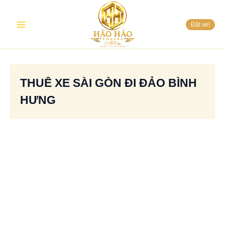
Nhảy
Main
tới
Đặt xe!
nội
Menu
dung
THUÊ XE SÀI GÒN ĐI ĐẢO BÌNH
HƯNG
Dịch
vụ
thuê