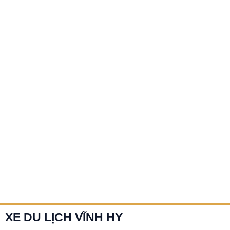
Hy
đi
Tháp
Chàm
Thuê xe Vĩnh Hy đi Tháp Chàm
Bạn đang tìm phương tiện di chuyển tiện lợi, thoải mái từ
Vĩnh Hy đến Tháp Chàm để tham quan, công tác hay về
quê? […]
Chi tiết »
XE DU LỊCH VĨNH HY