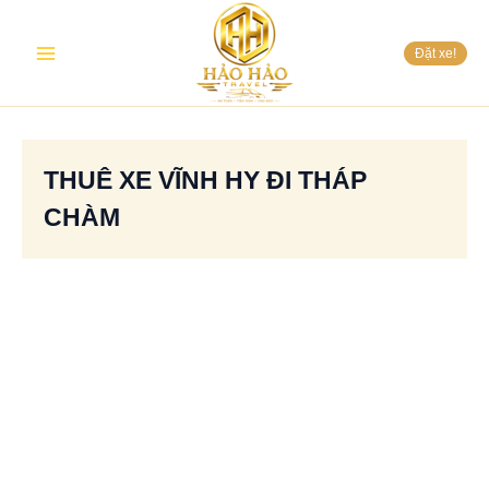
Nhảy
Main
tới
Đặt xe!
nội
Menu
dung
THUÊ XE VĨNH HY ĐI THÁP
CHÀM
Thuê
xe
Vĩnh