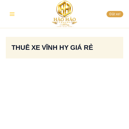
Nhảy
Main
tới
Đặt xe!
nội
Menu
dung
THUÊ XE VĨNH HY GIÁ RẺ
Thuê
xe
đi
Vĩnh