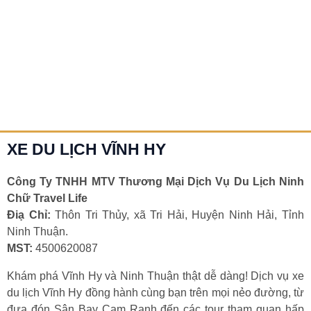
Top 1 Xe Tour Vĩnh Hy Mũi Né Giá Rẻ Uy Tín
–
Nhất 2025 – Trải Nghiệm Đẳng Cấp, Giá Bình
Trải
Dân!
Nghiệm
Đẳng
Bạn đang lên kế hoạch khám phá vẻ đẹp hoang sơ của
Cấp,
Vĩnh Hy và sự quyến rũ của Mũi Né? Đừng để phương
Giá
tiện
Bình
Dân!
Chi tiết »
XE DU LỊCH VĨNH HY
Công Ty TNHH MTV Thương Mại Dịch Vụ Du Lịch Ninh
Chữ Travel Life
Điạ Chỉ:
Thôn Tri Thủy, xã Tri Hải, Huyện Ninh Hải, Tỉnh
Ninh Thuận.
MST:
4500620087
Khám phá Vĩnh Hy và Ninh Thuận thật dễ dàng! Dịch vụ xe
du lịch Vĩnh Hy đồng hành cùng bạn trên mọi nẻo đường, từ
đưa đón Sân Bay Cam Ranh đến các tour tham quan hấp