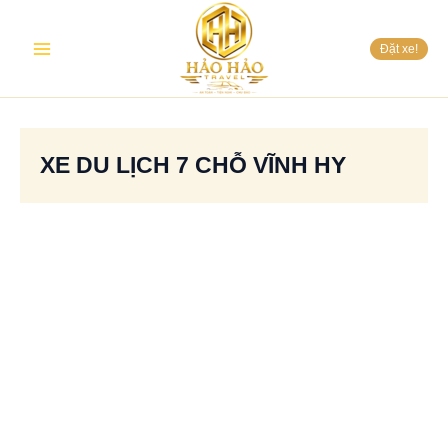
Nhảy
Main
tới
Đặt xe!
nội
Menu
dung
XE DU LỊCH 7 CHỖ VĨNH HY
Thuê
xe
7
chỗ