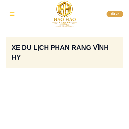
Nhảy
Main
tới
Đặt xe!
nội
Menu
dung
XE DU LỊCH PHAN RANG VĨNH
HY
DỊCH
VỤ
THUÊ