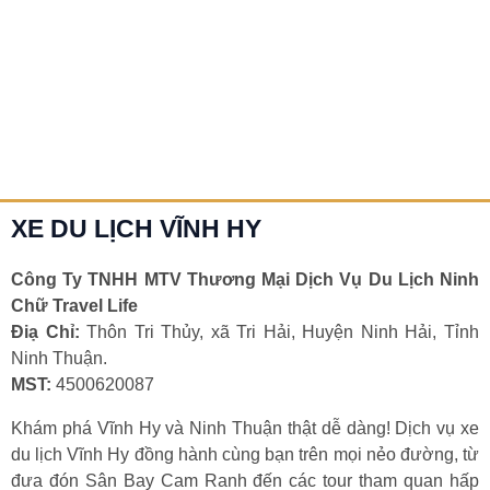
Thuê xe 7 chỗ đi Vĩnh Hy
Bạn đang cần thuê xe 7 chỗ đi Vĩnh Hy? Đừng bỏ lỡ lựa
chọn đáng tin cậy từ Hảo Hảo Car! Vĩnh Hy –
Chi tiết »
XE DU LỊCH VĨNH HY
Công Ty TNHH MTV Thương Mại Dịch Vụ Du Lịch Ninh
Chữ Travel Life
Điạ Chỉ:
Thôn Tri Thủy, xã Tri Hải, Huyện Ninh Hải, Tỉnh
Ninh Thuận.
MST:
4500620087
Khám phá Vĩnh Hy và Ninh Thuận thật dễ dàng! Dịch vụ xe
du lịch Vĩnh Hy đồng hành cùng bạn trên mọi nẻo đường, từ
đưa đón Sân Bay Cam Ranh đến các tour tham quan hấp