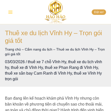
Nhảy
Main
tới
Đặt xe!
nội
Menu
dung
Thuê xe du lịch Vĩnh Hy – Trọn gói
giá tốt
Trang chủ
–
Cẩm nang du lịch
–
Thuê xe du lịch Vĩnh Hy – Trọn
gói giá tốt
03/03/2026
/
thuê xe 7 chỗ Vĩnh Hy
,
thuê xe du lịch vĩnh
hy
,
thuê xe đi Vĩnh Hy
,
thuê xe Phan Rang đi Vĩnh Hy
,
thuê xe sân bay Cam Ranh đi Vĩnh Hy
,
thuê xe Vĩnh Hy
trọn gói
Bạn đang lên kế hoạch khám phá Vĩnh Hy nhưng còn
băn khoăn về phương tiện di chuyển sao cho thoải mái,
an toàn và chủ động thời gian? Hành trình đến vịnh biển