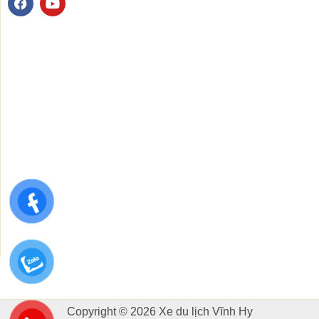
a
o
c
u
e
t
b
u
o
b
o
e
k
Copyright © 2026 Xe du lịch Vĩnh Hy