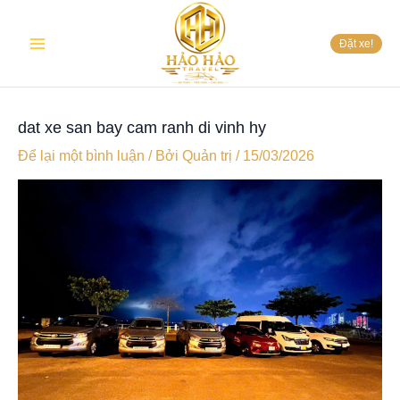
Nhảy
Main
tới
Đặt xe!
nội
Menu
dung
dat xe san bay cam ranh di vinh hy
Để lại một bình luận
/ Bởi
Quản trị
/
15/03/2026