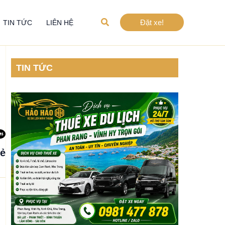
Tìm
Đặt xe!
TIN TỨC
LIÊN HỆ
kiếm
TIN TỨC
sẻ