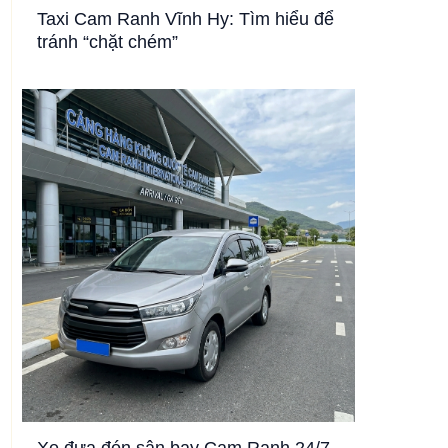
Taxi Cam Ranh Vĩnh Hy: Tìm hiểu để
tránh “chặt chém”
Xe đưa đón sân bay Cam Ranh 24/7