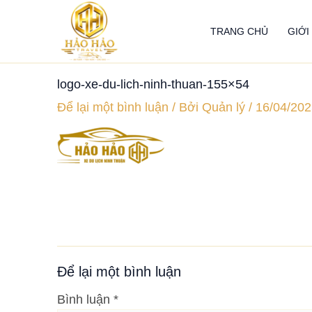
Nhảy
tới
TRANG CHỦ
GIỚI
nội
dung
logo-xe-du-lich-ninh-thuan-155×54
Để lại một bình luận
/ Bởi
Quản lý
/
16/04/202
Để lại một bình luận
Bình luận
*