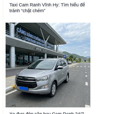
Taxi Cam Ranh Vĩnh Hy: Tìm hiểu để
tránh “chặt chém”
Xe đưa đón sân bay Cam Ranh 24/7