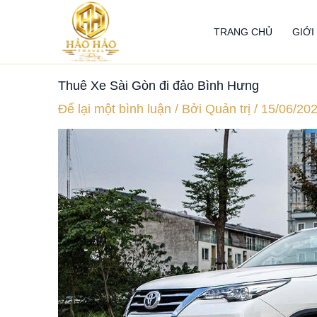
Nhảy
tới
TRANG CHỦ
GIỚI
nội
dung
Thuê Xe Sài Gòn đi đảo Bình Hưng
Để lại một bình luận
/ Bởi
Quản trị
/
15/06/20