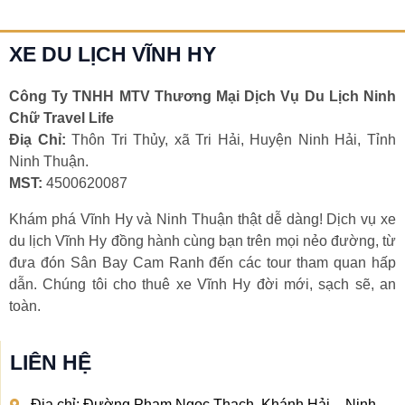
XE DU LỊCH VĨNH HY
Công Ty TNHH MTV Thương Mại Dịch Vụ Du Lịch Ninh
Chữ Travel Life
Điạ Chỉ:
Thôn Tri Thủy, xã Tri Hải, Huyện Ninh Hải, Tỉnh
Ninh Thuận.
MST:
4500620087
Khám phá Vĩnh Hy và Ninh Thuận thật dễ dàng! Dịch vụ xe
du lịch Vĩnh Hy đồng hành cùng bạn trên mọi nẻo đường, từ
đưa đón Sân Bay Cam Ranh đến các tour tham quan hấp
dẫn. Chúng tôi cho thuê xe Vĩnh Hy đời mới, sạch sẽ, an
toàn.
LIÊN HỆ
Địa chỉ: Đường Phạm Ngọc Thạch, Khánh Hải – Ninh