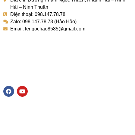
Hải – Ninh Thuận
Điện thoại: 098.147.78.78
Zalo: 098.147.78.78 (Hảo Hảo)
Email: lengochao8585@gmail.com
F
Y
a
o
c
u
e
t
b
u
o
b
o
e
k