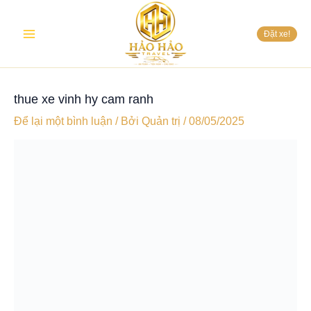
Nhảy
Main
tới
Đặt xe!
nội
Menu
dung
thue xe vinh hy cam ranh
Để lại một bình luận
/ Bởi
Quản trị
/
08/05/2025