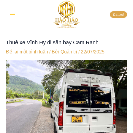
Nhảy
Main
tới
Đặt xe!
nội
Menu
dung
Thuê xe Vĩnh Hy đi sân bay Cam Ranh
Để lại một bình luận
/ Bởi
Quản trị
/
22/07/2025