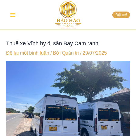
Nhảy
Main
tới
Đặt xe!
nội
Menu
dung
Thuê xe Vĩnh hy đi sân Bay Cam ranh
Để lại một bình luận
/ Bởi
Quản trị
/
29/07/2025