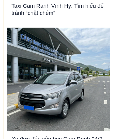
Taxi Cam Ranh Vĩnh Hy: Tìm hiểu để
tránh “chặt chém”
Xe đưa đón sân bay Cam Ranh 24/7