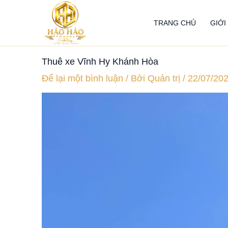
Nhảy
tới
TRANG CHỦ
GIỚI
nội
dung
Thuê xe Vĩnh Hy Khánh Hòa
Để lại một bình luận
/ Bởi
Quản trị
/
22/07/20