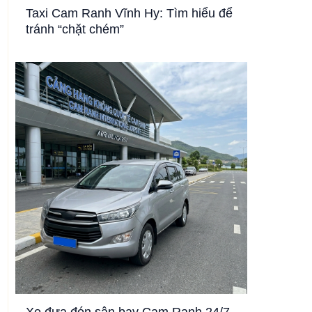
Taxi Cam Ranh Vĩnh Hy: Tìm hiểu để
tránh “chặt chém”
Xe đưa đón sân bay Cam Ranh 24/7