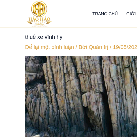
Nhảy
tới
TRANG CHỦ
GIỚI
nội
dung
thuê xe vĩnh hy
Để lại một bình luận
/ Bởi
Quản trị
/
19/05/20