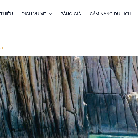
 THIỆU
DỊCH VỤ XE
BẢNG GIÁ
CẨM NANG DU LỊCH
25