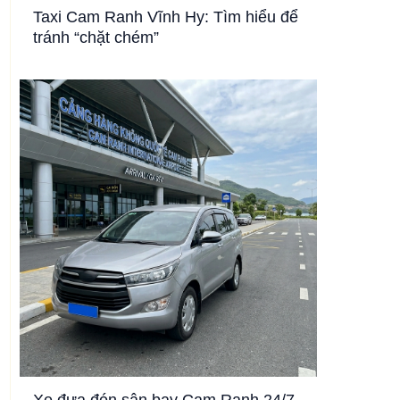
Taxi Cam Ranh Vĩnh Hy: Tìm hiểu để
tránh “chặt chém”
Xe đưa đón sân bay Cam Ranh 24/7