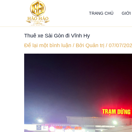
Nhảy
tới
TRANG CHỦ
GIỚI
nội
dung
Thuê xe Sài Gòn đi Vĩnh Hy
Để lại một bình luận
/ Bởi
Quản trị
/
07/07/20