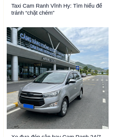
Taxi Cam Ranh Vĩnh Hy: Tìm hiểu để
tránh “chặt chém”
Xe đưa đón sân bay Cam Ranh 24/7